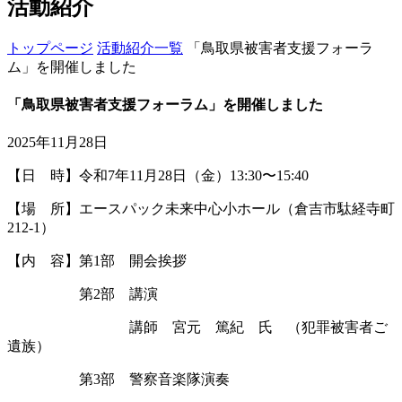
活動紹介
トップページ
活動紹介一覧
「鳥取県被害者支援フォーラ
ム」を開催しました
「鳥取県被害者支援フォーラム」を開催しました
2025年11月28日
【日 時】令和
7
年
11
月
28
日（金）
13:30
〜
15:40
【場 所】エースパック未来中心小ホール（倉吉市駄経寺町
212-1
）
【内 容】第
1
部 開会挨拶
第
2
部 講演
講師 宮元 篤紀 氏 （犯罪被害者ご
遺族）
第
3
部 警察音楽隊演奏