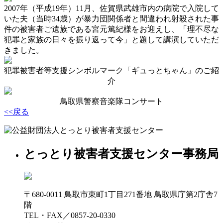
2007年（平成19年）11月、佐賀県武雄市内の病院で入院して
いた夫（当時34歳）が暴力団関係者と間違われ射殺された事
件の被害者ご遺族である宮元篤紀様をお迎えし、「理不尽な
犯罪と家族の日々を振り返って今」と題して講演していただ
きました。
犯罪被害者等支援シンボルマーク「ギュっとちゃん」のご紹
介
鳥取県警察音楽隊コンサート
<<戻る
とっとり被害者支援センター事務局
〒680-0011 鳥取市東町1丁目271番地 鳥取県庁第2庁舎7
階
TEL・FAX／0857-20-0330